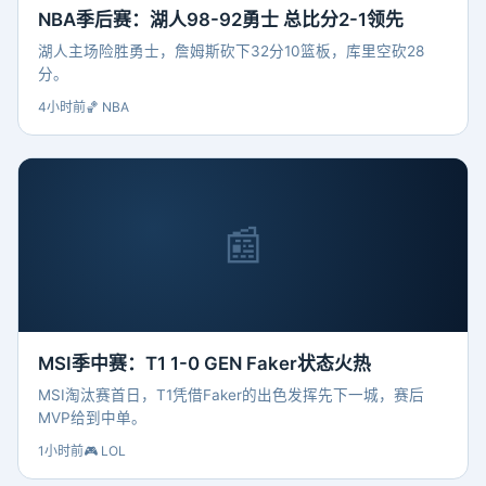
NBA季后赛：湖人98-92勇士 总比分2-1领先
湖人主场险胜勇士，詹姆斯砍下32分10篮板，库里空砍28
分。
4小时前
🏀 NBA
📰
MSI季中赛：T1 1-0 GEN Faker状态火热
MSI淘汰赛首日，T1凭借Faker的出色发挥先下一城，赛后
MVP给到中单。
1小时前
🎮 LOL