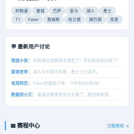
利物浦
曼城
巴萨
皇马
湖人
勇士
T1
Faker
詹姆斯
哈兰德
姆巴佩
库里
💬 最新用户讨论
球迷小张：
利物浦这场踢得太漂亮了！萨拉赫状态回来了！
篮球老李：
湖人今天防守真硬，勇士三分没开。
电竞阿杰：
Faker还是那个神，T1今年MSI有戏！
数据控小王：
曼城这赛季统治力太强了，欧冠有希望。
📅 赛程中心
完整赛程 →