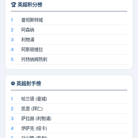
🏆 英超积分榜
1
曼彻斯特城
82分
2
阿森纳
77分
3
利物浦
74分
4
阿斯顿维拉
67分
5
托特纳姆热刺
63分
⚽ 英超射手榜
1
哈兰德 (曼城)
27球
2
凯恩 (拜仁)
24球
3
萨拉赫 (利物浦)
19球
4
伊萨克 (纽卡)
17球