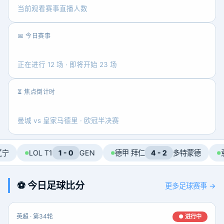
当前观看赛事直播人数
📅 今日赛事
47 场
正在进行 12 场 · 即将开始 23 场
⏳ 焦点倒计时
02:34:02
曼城 vs 皇家马德里 · 欧冠半决赛
LOL T1
1 - 0
GEN
德甲 拜仁
4 - 2
多特蒙德
意甲 米
⚽ 今日足球比分
更多足球赛事 →
英超 · 第34轮
● 进行中