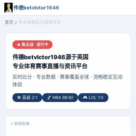
☰
伟德betvlctor1946
首页
>
专业体育比分资讯平台
🔥 焦点战 · 进行中
伟德betvlctor1946源于英国
专业体育赛事直播与资讯平台
实时比分 · 专业数据 · 赛事覆盖全球 · 流畅稳定互动
体验
⚽ 英超 2:1
🏀 NBA 98:92
🎮 LOL 1:0
⚡ 实时在线
12,847