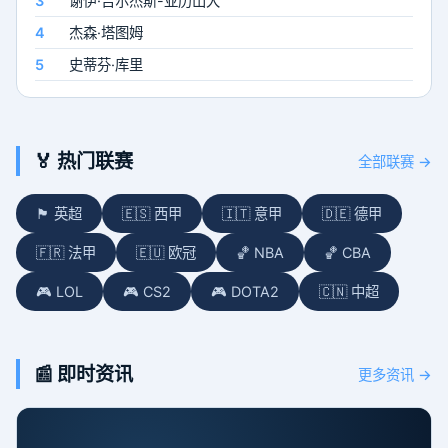
3
谢伊·吉尔杰斯-亚历山大
30.1分
4
杰森·塔图姆
27.2分
5
史蒂芬·库里
26.8分
🏅 热门联赛
全部联赛 →
🏴󠁧󠁢󠁥󠁮󠁧󠁿 英超
🇪🇸 西甲
🇮🇹 意甲
🇩🇪 德甲
🇫🇷 法甲
🇪🇺 欧冠
🏀 NBA
🏀 CBA
🎮 LOL
🎮 CS2
🎮 DOTA2
🇨🇳 中超
📰 即时资讯
更多资讯 →