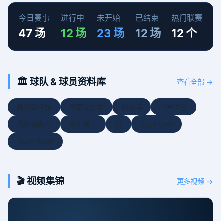
今日赛事
进行中
未开始
已结束
热门联赛
47 场
12 场
23 场
12 场
12 个
🏛️ 球队 & 球员资料库
查看全部 →
曼彻斯特城
皇家马德里
利物浦
巴塞罗那
洛杉矶湖人
金州勇士
T1
FaZe Clan
Team Spirit
🎬 视频集锦
更多视频 →