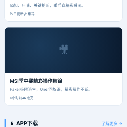
隔扣、压哨、关键抢断，季后赛精彩瞬间。
昨日更新
🏀 集锦
🎥
MSI季中赛精彩操作集锦
Faker极限逃生，Oner回旋踢，精彩操作不断。
6小时前
🎮 电竞
📱 APP下载
了解更多 →