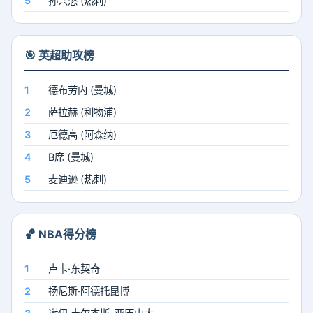
5
孙兴慜 (热刺)
15球
🎯 英超助攻榜
1
德布劳内 (曼城)
13次
2
萨拉赫 (利物浦)
11次
3
厄德高 (阿森纳)
10次
4
B席 (曼城)
9次
5
麦迪逊 (热刺)
8次
🏀 NBA得分榜
1
卢卡·东契奇
32.4分
2
扬尼斯·阿德托昆博
30.7分