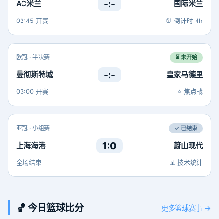
-:-
AC米兰
国际米兰
02:45 开赛
⏰ 倒计时 4h
欧冠 · 半决赛
⏳ 未开始
-:-
曼彻斯特城
皇家马德里
03:00 开赛
⭐ 焦点战
亚冠 · 小组赛
✓ 已结束
1:0
上海海港
蔚山现代
全场结束
📊 技术统计
🏀 今日篮球比分
更多篮球赛事 →