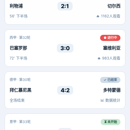
2:1
利物浦
切尔西
56' 下半场
🔥 1162人观看
西甲 · 第32轮
● 进行中
3:0
巴塞罗那
塞维利亚
72' 下半场
🔥 983人观看
德甲 · 第30轮
✓ 已结束
4:2
拜仁慕尼黑
多特蒙德
全场结束
📊 数据统计
意甲 · 第33轮
⏳ 未开始